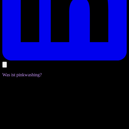
Was ist pinkwashing?
Pinkwashing bezieht sich auf die Praxis, dass Unternehmen oder
Organisationen die LSBTIQ+ Community für Marketingzwecke
nutzen, ohne tatsächlich für ihre Rechte oder ihr Wohlbefinden
einzustehen. Es geht darum, sich hinter Regenbogenfarben und
queerer Kultur zu verstecken, während gleichzeitig nichts Konkretes
für die Community getan wird. Dies geschieht z. B. auch bei
Veranstaltungen.