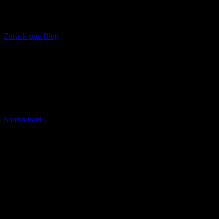
Zurück zum Blog
NEWSLETTER
Hol dir alle aktuelle Infos & Termine und werde Teil der
NURBÖSE Community
Please insert your api key
Soundcloud