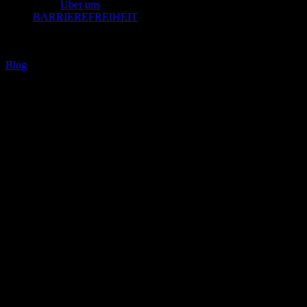
Über uns
BARRIEREFREIHEIT
');">
Blog
PINK WASHING