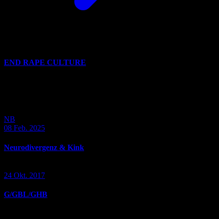
END RAPE CULTURE
Weiterlesen
Das könnte dich auch
interessieren
NB
08 Feb. 2025
Neurodivergenz & Kink
24 Okt. 2017
G/GBL/GHB