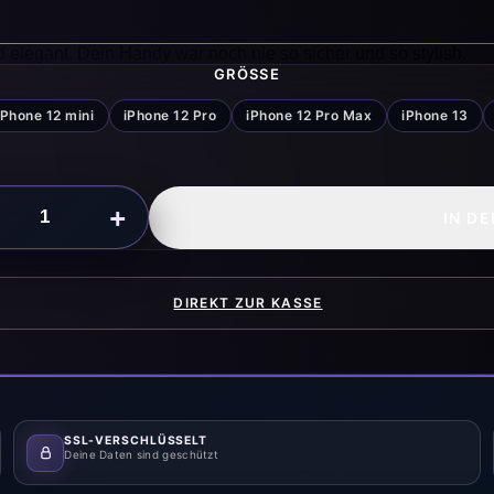
nd elegant. Dein Handy war noch nie so sicher und so stylish.
GRÖSSE
iPhone 12 mini
iPhone 12 Pro
iPhone 12 Pro Max
iPhone 13
+
IN D
DIREKT ZUR KASSE
SSL-VERSCHLÜSSELT
Deine Daten sind geschützt