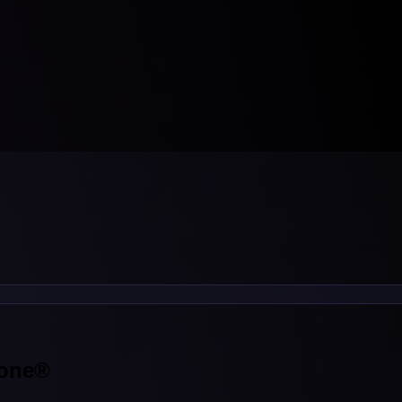
hone®