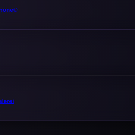
Phone®
lerei