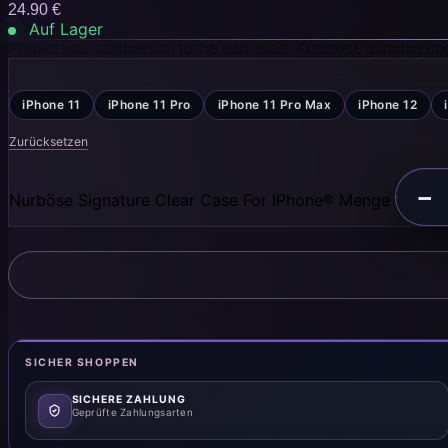
24.90
€
Auf Lager
Protect your connection to the dark side. Kratzfest, grimmig u
iPhone 11
iPhone 11 Pro
iPhone 11 Pro Max
iPhone 12
Zurücksetzen
−
Nurböse Signature Clear Case For IPhone® Menge
SICHER SHOPPEN
SICHERE ZAHLUNG
Geprüfte Zahlungsarten