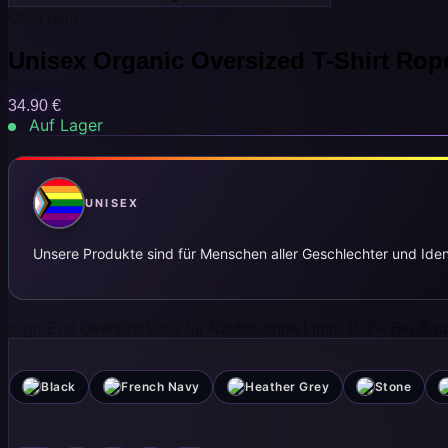
Oberteile
Unisex Organic Oversized T-Shirt Rop
34.90
€
Auf Lager
UNISEX
Unsere Produkte sind für Menschen aller Geschlechter und Iden
High-End Oversize Look für Nächte ohne Limit. 100% Bio-Baum
Black
French Navy
Heather Grey
Stone