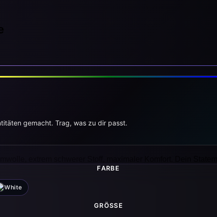
e
titäten gemacht. Trag, was zu dir passt.
wolle, extrem schwerer Stoff, maximaler Komfort. Dein Stateme
FARBE
White
GRÖSSE