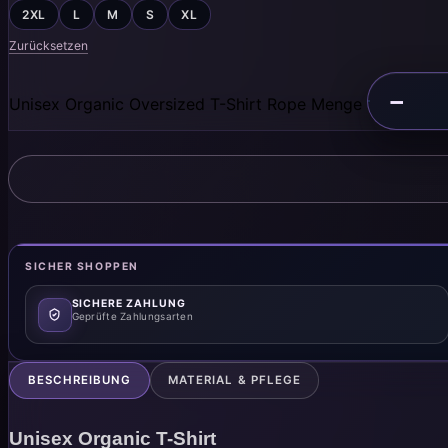
2XL
L
M
S
XL
Zurücksetzen
−
Unisex Organic Oversized T-Shirt Rope Menge
SICHER SHOPPEN
SICHERE ZAHLUNG
Geprüfte Zahlungsarten
BESCHREIBUNG
MATERIAL & PFLEGE
Unisex Organic T-Shirt