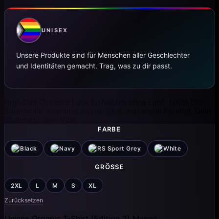
UNISEX
Unsere Produkte sind für Menschen aller Geschlechter
und Identitäten gemacht. Trag, was zu dir passt.
High-End Oversize Look für Nächte ohne Limit. 100% Bio-
Baumwolle, extrem schwerer Stoff, maximaler Komfort. Dein
Statement, dein Vibe.
FARBE
Black
Navy
RS Sport Grey
White
GRÖSSE
2XL
L
M
S
XL
Zurücksetzen
Unisex Organic T-Shirt (Edition 2) Menge